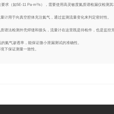
求（如5E-11 Pa·m³/s），需要使用高灵敏度氦质谱检漏仪检
流量计用于向真空腔体充注氦气，通过监测流量变化来判定密封性。
氦质谱法检测外壳焊缝和接头，流量计在这里既是待检件，也是监控
极低的氦气渗透率，能保证微小泄漏测试的准确性。
环境下保证测量一致性。