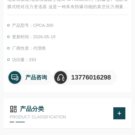
膜式绝对压力变送器 这是一种具有防爆功能的真空压力测量仪
表，它可以在有爆炸性气体的场合被使用，它的隔爆等级为 llB T
4Gb ，同时，它具有完整的金属外壳有很好的抗外部干扰能力，
产品型号：CPCA-300
其特点:准确度高、响应快，稳定可靠、可长期连续使用 、有优良
的抗过载能力、检测不受被测介质种类和成分的影响、有标准电
更新时间：2026-05-19
信号输出。
厂商性质：代理商
访问量：293
13776016298
产品咨询
产品分类
PRODUCT CLASSIFICATION