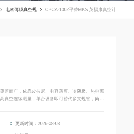
电容薄膜真空规
CPCA-100Z平替MKS 英福康真空计
覆盖面广，依靠皮拉尼、电容薄膜、冷阴极、热电离
高真空连续测量，单台设备即可替代多支规管，简化
计具备气体种类无关特性，长期漂移小，测量重复性
更新时间：2026-08-03