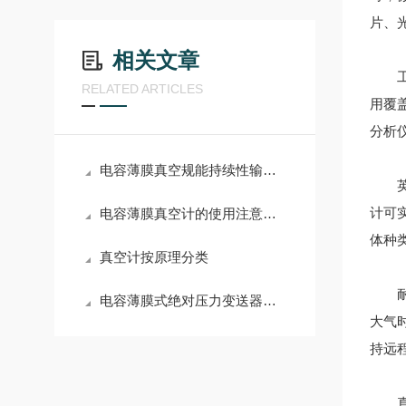
片、
相关文章
工业
RELATED ARTICLES
用覆
分析
电容薄膜真空规能持续性输出准确的信号
英福
计可
电容薄膜真空计的使用注意事项
体种
真空计按原理分类
耐用
电容薄膜式绝对压力变送器的基本原理
大气
持远
真空