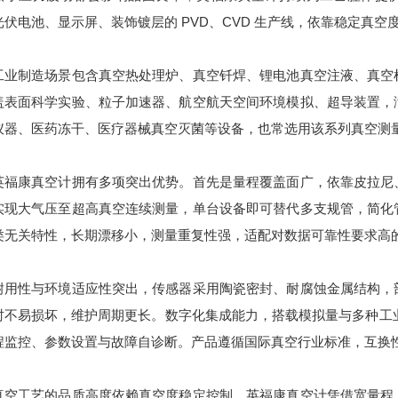
光伏电池、显示屏、装饰镀层的 PVD、CVD 生产线，依靠稳定真
制造场景包含真空热处理炉、真空钎焊、锂电池真空注液、真空检
盖表面科学实验、粒子加速器、航空航天空间环境模拟、超导装置，
仪器、医药冻干、医疗器械真空灭菌等设备，也常选用该系列真空测
康真空计拥有多项突出优势。首先是量程覆盖面广，依靠皮拉尼、
实现大气压至超高真空连续测量，单台设备即可替代多支规管，简化
类无关特性，长期漂移小，测量重复性强，适配对数据可靠性要求高
性与环境适应性突出，传感器采用陶瓷密封、耐腐蚀金属结构，部
时不易损坏，维护周期更长。数字化集成能力，搭载模拟量与多种工业
程监控、参数设置与故障自诊断。产品遵循国际真空行业标准，互换
工艺的品质高度依赖真空度稳定控制，英福康真空计凭借宽量程、