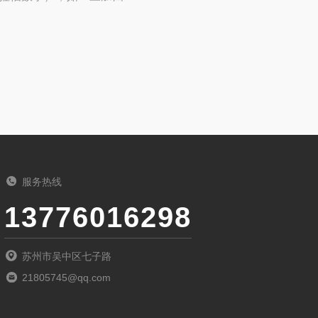
服务热线
13776016298
苏州市吴中区七子路
21805745@qq.com