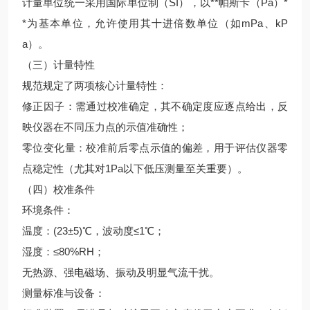
计量单位统一采用国际单位制（SI），以**帕斯卡（Pa）*
*为基本单位，允许使用其十进倍数单位（如mPa、kP
a）。
（三）计量特性
规范规定了两项核心计量特性：
修正因子：需通过校准确定，其不确定度应逐点给出，反
映仪器在不同压力点的示值准确性；
零位变化量：校准前后零点示值的偏差，用于评估仪器零
点稳定性（尤其对1Pa以下低压测量至关重要）。
（四）校准条件
环境条件：
温度：(23±5)℃，波动度≤1℃；
湿度：≤80%RH；
无热源、强电磁场、振动及明显气流干扰。
测量标准与设备：