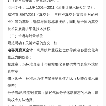
计
（参考端开放，测量压力差）。
引用文件：以JJF 1001—2011《通用计量术语及定义》、I
SO/TS 3567:2011《真空计—与标准真空计直接比对的校
准》等为基础，确保与国际标准接轨，同时结合国内真空
技术发展需求细化技术指标。
（二）术语与计量单位
规范明确了关键术语的定义，如：
电容薄膜真空计
：利用膜片受压差位移导致电容量变化测
量压力的仪器；
校准室：为标准真空计与被校准仪器提供共同真空环境的
真空室；
修正因子：标准压力值与仪器测量值之比（反映仪器示值
偏差）；
分子流/粘滞流/过渡流：描述气体分子运动状态的术语，影
响校准方法选择。